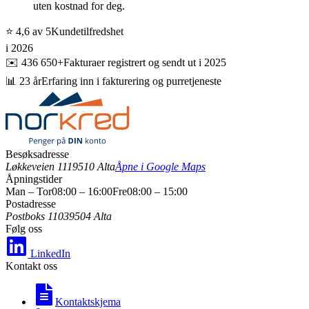
uten kostnad for deg.
⭐ 4,6 av 5
Kundetilfredshet
i 2026
✉️ 436 650+
Fakturaer registrert og sendt ut i 2025
📊 23 år
Erfaring inn i fakturering og purretjeneste
Besøksadresse
Løkkeveien 111
9510 Alta
Åpne i Google Maps
Åpningstider
Man – Tor
08:00 – 16:00
Fre
08:00 – 15:00
Postadresse
Postboks 1103
9504 Alta
Følg oss
LinkedIn
Kontakt oss
Kontaktskjema