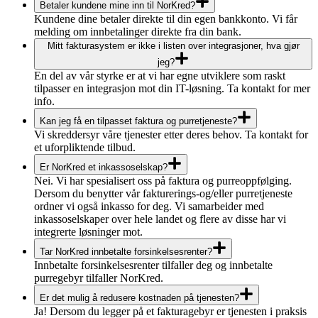
Betaler kundene mine inn til NorKred?
Kundene dine betaler direkte til din egen bankkonto. Vi får
melding om innbetalinger direkte fra din bank.
Mitt fakturasystem er ikke i listen over integrasjoner, hva gjør
jeg?
En del av vår styrke er at vi har egne utviklere som raskt
tilpasser en integrasjon mot din IT-løsning. Ta kontakt for mer
info.
Kan jeg få en tilpasset faktura og purretjeneste?
Vi skreddersyr våre tjenester etter deres behov. Ta kontakt for
et uforpliktende tilbud.
Er NorKred et inkassoselskap?
Nei. Vi har spesialisert oss på faktura og purreoppfølging.
Dersom du benytter vår fakturerings-og/eller purretjeneste
ordner vi også inkasso for deg. Vi samarbeider med
inkassoselskaper over hele landet og flere av disse har vi
integrerte løsninger mot.
Tar NorKred innbetalte forsinkelsesrenter?
Innbetalte forsinkelsesrenter tilfaller deg og innbetalte
purregebyr tilfaller NorKred.
Er det mulig å redusere kostnaden på tjenesten?
Ja! Dersom du legger på et fakturagebyr er tjenesten i praksis