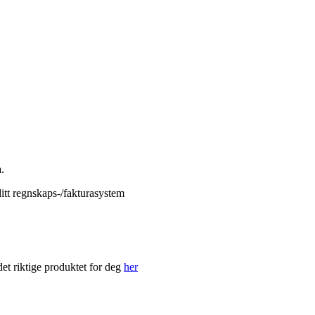
.
itt
regnskaps-/fakturasystem
t riktige produktet for deg
her