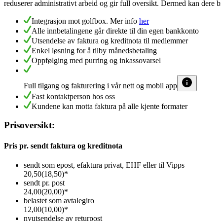
reduserer administrativt arbeid og gir full oversikt. Dermed kan dere
Integrasjon mot golfbox. Mer info
her
Alle innbetalingene går direkte til din egen bankkonto
Utsendelse av faktura og kreditnota til medlemmer
Enkel løsning for å tilby månedsbetaling
Oppfølging med purring og inkassovarsel
Full tilgang og fakturering i vår nett og mobil app
Fast kontaktperson hos oss
Kundene kan motta faktura på alle kjente formater
Prisoversikt:
Pris pr. sendt faktura og kreditnota
sendt som epost, efaktura privat, EHF eller til Vipps
20,50
(
18,50
)*
sendt pr. post
24,00
(
20,00
)*
belastet som avtalegiro
12,00
(
10,00
)*
nyutsendelse av returpost