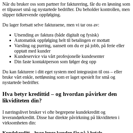
Når du bruker oss som partner for fakturering, får du en løsning som
er tilpasset små og nystartede bedrifter. Du beholder kontrollen, men
slipper tidkrevende oppfølging.
Du lager fortsatt selve fakturaene, men vi tar oss av:
Utsending av faktura (både digitalt og fysisk)
Automatisk oppfølging helt til betalingen er mottatt
Varsling og purring, uansett om du er på jobb, på ferie eller
opptatt med kunder
Kundeservice via vårt profesjonelle kundesenter
Din faste kontaktperson som følger deg opp
Du kan fakturere i ditt eget system med integrasjon til oss – eller
bruke vårt enkle, nettløsning som er laget spesielt for små og
nystartede bedrifter.
Hva betyr kredittid – og hvordan påvirker den
likviditeten din?
I næringslivet bruker vi ofte begrepene kundekreditt og
leverandørkreditt. Disse har direkte påvirkning på likviditeten i
virksomheten din:
Kundekreditt – hvor lenge kunden får på å betale