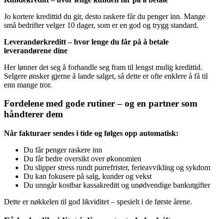
Jo kortere kredittid du gir, desto raskere får du penger inn. Mange
små bedrifter velger 10 dager, som er en god og trygg standard.
Leverandørkreditt – hvor lenge du får på å betale
leverandørene dine
Her lønner det seg å forhandle seg fram til lengst mulig kredittid.
Selgere ønsker gjerne å lande salget, så dette er ofte enklere å få til
enn mange tror.
Fordelene med gode rutiner – og en partner som
håndterer dem
Når fakturaer sendes i tide og følges opp automatisk:
Du får penger raskere inn
Du får bedre oversikt over økonomien
Du slipper stress rundt purrefrister, ferieavvikling og sykdom
Du kan fokusere på salg, kunder og vekst
Du unngår kostbar kassakreditt og unødvendige bankutgifter
Dette er nøkkelen til god likviditet – spesielt i de første årene.