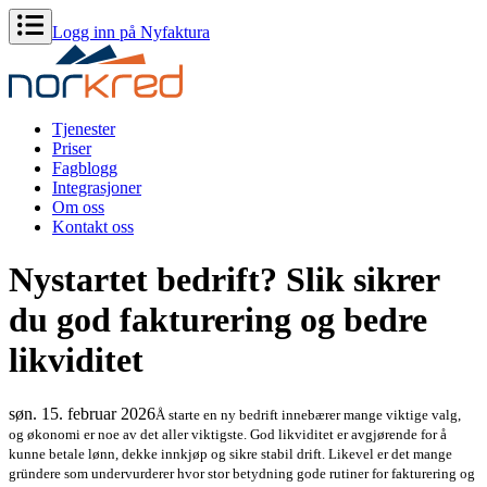
Logg inn på Nyfaktura
Tjenester
Priser
Fagblogg
Integrasjoner
Om oss
Kontakt oss
Nystartet bedrift? Slik sikrer
du god fakturering og bedre
likviditet
søn. 15. februar 2026
Å starte en ny bedrift innebærer mange viktige valg,
og økonomi er noe av det aller viktigste. God likviditet er avgjørende for å
kunne betale lønn, dekke innkjøp og sikre stabil drift. Likevel er det mange
gründere som undervurderer hvor stor betydning gode rutiner for fakturering og