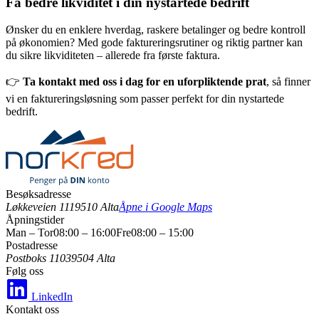
Få bedre likviditet i din nystartede bedrift
Ønsker du en enklere hverdag, raskere betalinger og bedre kontroll
på økonomien? Med gode faktureringsrutiner og riktig partner kan
du sikre likviditeten – allerede fra første faktura.
👉
Ta kontakt med oss i dag for en uforpliktende prat
, så finner
vi en faktureringsløsning som passer perfekt for din nystartede
bedrift.
Besøksadresse
Løkkeveien 111
9510 Alta
Åpne i Google Maps
Åpningstider
Man – Tor
08:00 – 16:00
Fre
08:00 – 15:00
Postadresse
Postboks 1103
9504 Alta
Følg oss
LinkedIn
Kontakt oss