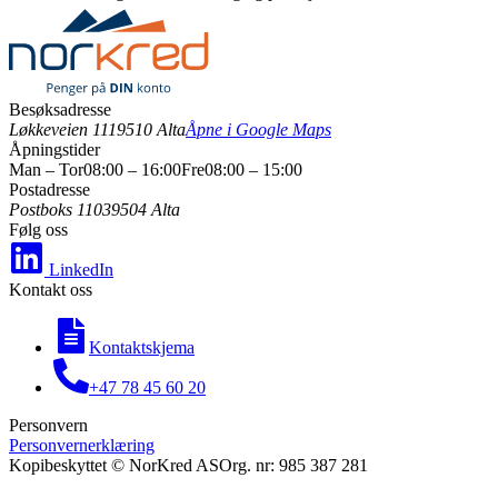
Besøksadresse
Løkkeveien 111
9510 Alta
Åpne i Google Maps
Åpningstider
Man – Tor
08:00 – 16:00
Fre
08:00 – 15:00
Postadresse
Postboks 1103
9504 Alta
Følg oss
LinkedIn
Kontakt oss
Kontaktskjema
+47 78 45 60 20
Personvern
Personvernerklæring
Kopibeskyttet © NorKred AS
Org. nr: 985 387 281